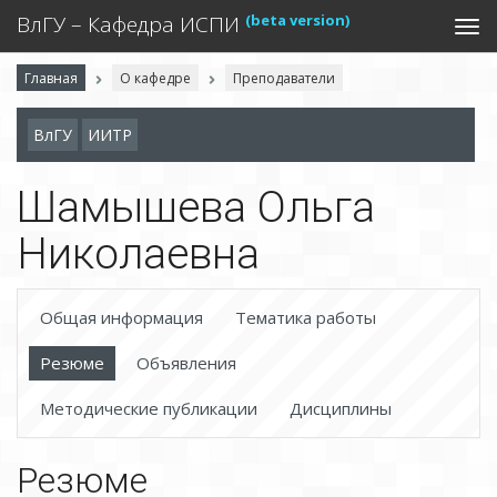
(beta version)
ВлГУ – Кафедра ИСПИ
Togg
navi
Главная
О кафедре
Преподаватели
ВлГУ
ИИТР
Шамышева Ольга
Николаевна
Общая информация
Тематика работы
Резюме
Объявления
Методические публикации
Дисциплины
Резюме