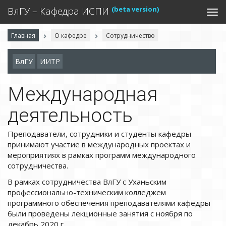
(beta version)
ВлГУ – Кафедра ИСПИ
Togg
navi
Главная
О кафедре
Сотрудничество
ВлГУ
ИИТР
Международная
деятельность
Преподаватели, сотрудники и студенты кафедры
принимают участие в международных проектах и
мероприятиях в рамках программ международного
сотрудничества.
В рамках сотрудничества ВлГУ с Уханьским
профессионально-техническим колледжем
программного обеспечения преподавателями кафедры
были проведены лекционные занятия с ноября по
декабрь 2020 г.